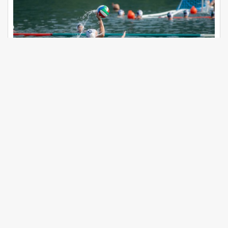
01-07-2026
Trofeo Ca' Rossa: pallanuoto e sport sul Lago di
Levico
L'11 e 12 luglio Acqua Pejo è ancora una volta l'acqua
ufficiale del il torneo amatoriale di pallanuoto più grande del
Nord Italia